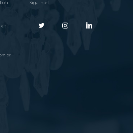
l ou
Siga-nos!
SP -
om.br