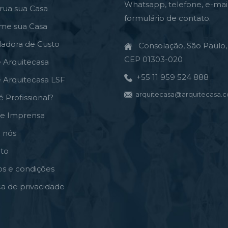
Whatsapp, telefone, e-mai
rua sua Casa
formulário de contato.
rme sua Casa
ladora de Custo
Consolação, São Paulo, 
CEP 01303-020
e Arquitecasa
+55 11 959 524 888
e Arquitecasa LSF
arquitecasa@arquitecasa.c
é Profissional?
de Imprensa
 nós
to
s e condições
ica de privacidade