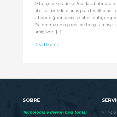
O berço de madeira Pod da Ubabub, além
aí está fazendo planos para ter filho ne
Ubabub (pronuncia-se über-bub), empresa 
Ela produz uma gama de berços, móveis e 
amigáveis. […]
O
Read More »
Berço
Ubabub
SOBRE
SERV
Tecnologia e design para tornar
> Início