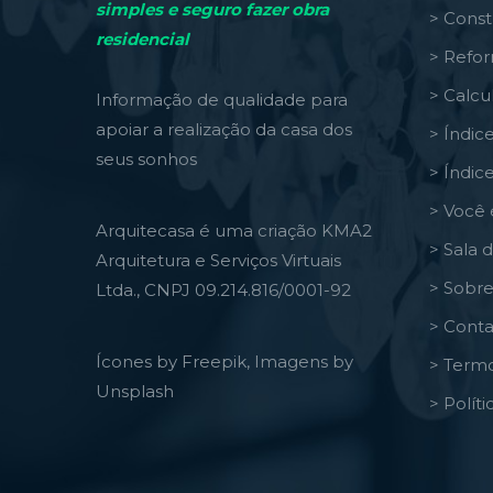
simples e seguro fazer obra
> Const
residencial
> Refo
> Calcu
Informação de qualidade para
apoiar a realização da casa dos
> Índic
seus sonhos
> Índic
> Você 
Arquitecasa é uma criação KMA2
> Sala 
Arquitetura e Serviços Virtuais
> Sobre
Ltda., CNPJ 09.214.816/0001-92
> Conta
Ícones by Freepik, Imagens by
> Termo
Unsplash
> Polít