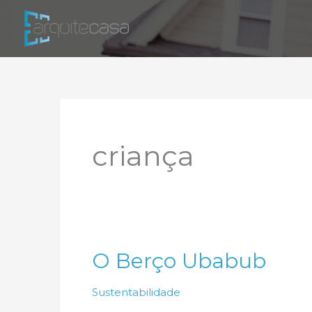
Ir
para
o
conteúdo
criança
O Berço Ubabub
Sustentabilidade