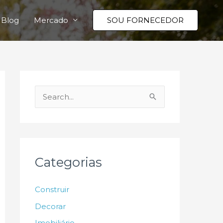
Blog
Mercado
SOU FORNECEDOR
P
e
s
q
u
Categorias
i
s
Construir
a
Decorar
r
Imobiliário