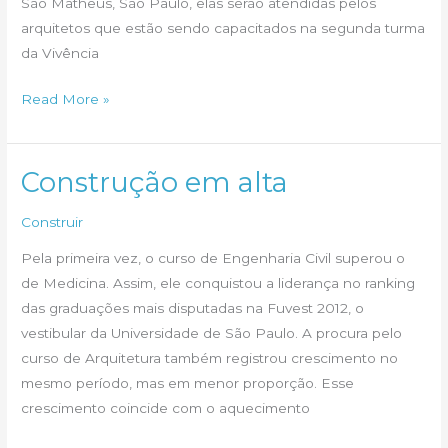
São Matheus, São Paulo, elas serão atendidas pelos
arquitetos que estão sendo capacitados na segunda turma
da Vivência
Vivência
Read More »
em
Assistência
Técnica:
Construção em alta
segunda
Construir
turma
Pela primeira vez, o curso de Engenharia Civil superou o
de Medicina. Assim, ele conquistou a liderança no ranking
das graduações mais disputadas na Fuvest 2012, o
vestibular da Universidade de São Paulo. A procura pelo
curso de Arquitetura também registrou crescimento no
mesmo período, mas em menor proporção. Esse
crescimento coincide com o aquecimento