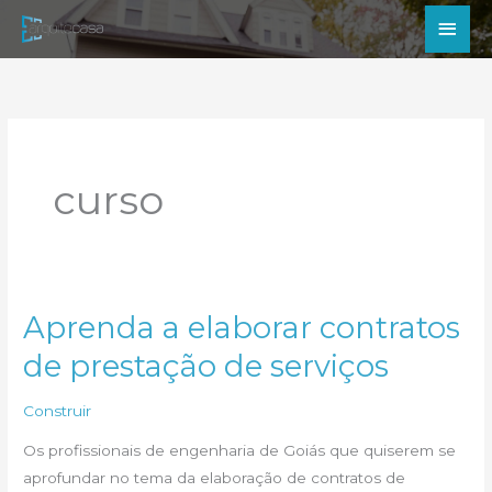
Ir
Men
para
princ
o
conteúdo
curso
Aprenda a elaborar contratos
de prestação de serviços
Construir
Os profissionais de engenharia de Goiás que quiserem se
aprofundar no tema da elaboração de contratos de