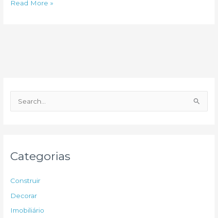
Construção
Read More »
em
alta
P
e
s
q
u
Categorias
i
s
Construir
a
Decorar
r
Imobiliário
p