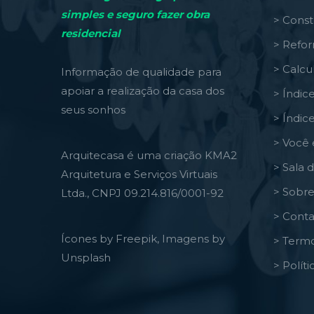
simples e seguro fazer obra
> Const
residencial
> Refo
> Calcu
Informação de qualidade para
apoiar a realização da casa dos
> Índic
seus sonhos
> Índic
> Você 
Arquitecasa é uma criação KMA2
> Sala 
Arquitetura e Serviços Virtuais
> Sobre
Ltda., CNPJ 09.214.816/0001-92
> Conta
Ícones by Freepik, Imagens by
> Termo
Unsplash
> Polít