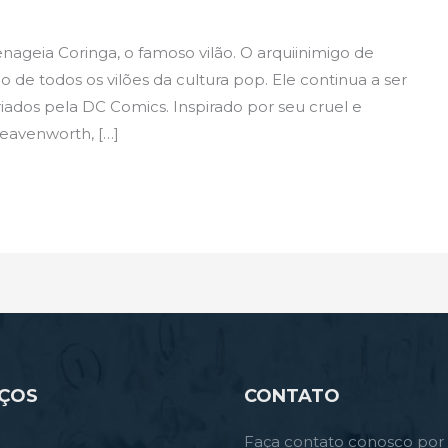
ageia Coringa, o famoso vilão. O arquiinimigo de
o de todos os vilões da cultura pop. Ele continua a ser
ados pela DC Comics. Inspirado por seu cruel e
Leavenworth, […]
IÇOS
CONTATO
Faça contato conosco por