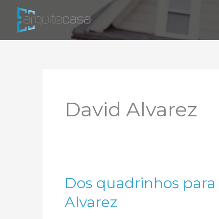
Ir
para
o
conteúdo
David Alvarez
Dos quadrinhos para 
Alvarez