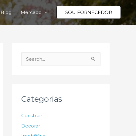
Blog
Mercado
SOU FORNECEDOR
P
e
s
q
u
Categorias
i
s
Construir
a
Decorar
r
Imobiliário