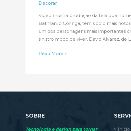
Decorar
Vídeo mostra produção da tela que homen
Batman, o Coringa, tem sido o mais notóri
um dos personagens mais importantes cri
sinistro modo de viver, David Alvarez, de 
Dos
Read More »
quadrinhos
para
a
tela
mágica
de
David
SOBRE
SERV
Alvarez
Tecnologia e design para tornar
> Início