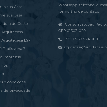
Whatsapp, telefone, e-mai
rua sua Casa
formulário de contato.
rme sua Casa
ladora de Custo
Consolação, São Paulo, 
CEP 01303-020
e Arquitecasa
+55 11 959 524 888
e Arquitecasa LSF
arquitecasa@arquitecasa.c
é Profissional?
de Imprensa
 nós
to
s e condições
ica de privacidade