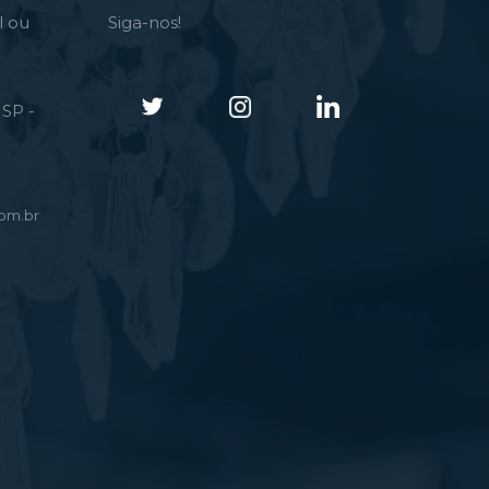
l ou
Siga-nos!
SP -
om.br