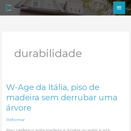
Ir
Men
para
princ
o
conteúdo
durabilidade
W-Age da Itália, piso de
madeira sem derrubar uma
árvore
Reformar
Piso cerâmico imita madeira e mostra os anéis e nós