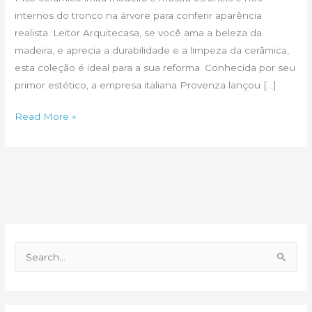
internos do tronco na árvore para conferir aparência
realista. Leitor Arquitecasa, se você ama a beleza da
madeira, e aprecia a durabilidade e a limpeza da cerâmica,
esta coleção é ideal para a sua reforma. Conhecida por seu
primor estético, a empresa italiana Provenza lançou […]
W-
Read More »
Age
da
Itália,
piso
de
madeira
sem
P
derrubar
e
uma
s
árvore
q