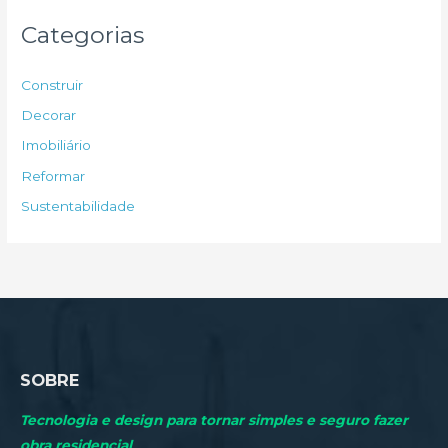
u
Categorias
i
s
Construir
a
Decorar
r
Imobiliário
p
Reformar
o
Sustentabilidade
r
:
SOBRE
Tecnologia e design para tornar simples e seguro fazer
obra residencial