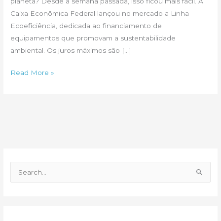
planeta? Desde a semana passada, isso ficou mais fácil. A
Caixa Econômica Federal lançou no mercado a Linha
Ecoeficiência, dedicada ao financiamento de
equipamentos que promovam a sustentabilidade
ambiental. Os juros máximos são […]
Sua
Read More »
empresa
não
é
verde?
P
e
s
q