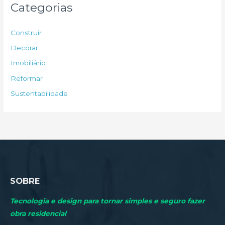
u
Categorias
i
s
Construir
a
Decorar
r
Imobiliário
p
Reformar
o
Sustentabilidade
r
:
SOBRE
Tecnologia e design para tornar simples e seguro fazer
obra residencial