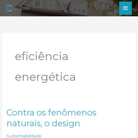
Ir
Men
para
princ
o
conteúdo
eficiência
energética
Contra os fenômenos
naturais, o design
Sustentabilidade