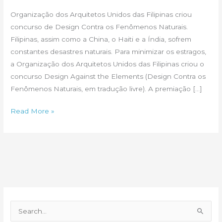
Organização dos Arquitetos Unidos das Filipinas criou
concurso de Design Contra os Fenômenos Naturais.
Filipinas, assim como a China, o Haiti e a Índia, sofrem
constantes desastres naturais. Para minimizar os estragos,
a Organização dos Arquitetos Unidos das Filipinas criou o
concurso Design Against the Elements (Design Contra os
Fenômenos Naturais, em tradução livre). A premiação […]
Contra
Read More »
os
fenômenos
naturais,
o
design
P
e