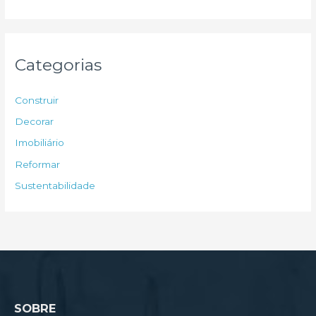
s
q
u
Categorias
i
s
Construir
a
Decorar
r
Imobiliário
p
Reformar
o
Sustentabilidade
r
:
SOBRE