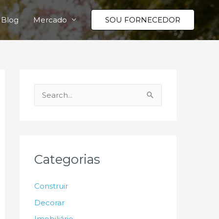
Blog
Mercado
SOU FORNECEDOR
P
e
s
q
u
Categorias
i
s
Construir
a
Decorar
r
Imobiliário