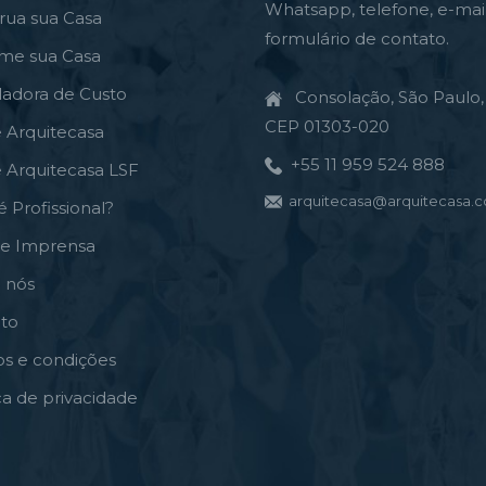
Whatsapp, telefone, e-mai
rua sua Casa
formulário de contato.
rme sua Casa
ladora de Custo
Consolação, São Paulo, 
CEP 01303-020
e Arquitecasa
+55 11 959 524 888
e Arquitecasa LSF
arquitecasa@arquitecasa.c
é Profissional?
de Imprensa
 nós
to
s e condições
ica de privacidade