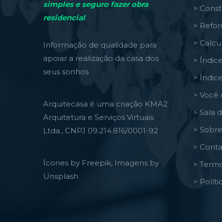
simples e seguro fazer obra
> Const
residencial
> Refo
> Calcu
Informação de qualidade para
apoiar a realização da casa dos
> Índic
seus sonhos
> Índic
> Você 
Arquitecasa é uma criação KMA2
> Sala 
Arquitetura e Serviços Virtuais
> Sobre
Ltda., CNPJ 09.214.816/0001-92
> Conta
Ícones by Freepik, Imagens by
> Termo
Unsplash
> Polít