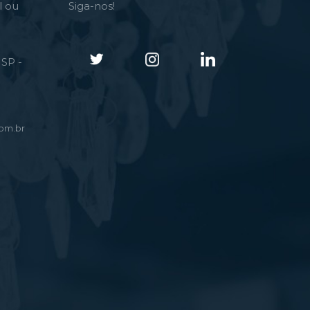
l ou
Siga-nos!
SP -
om.br