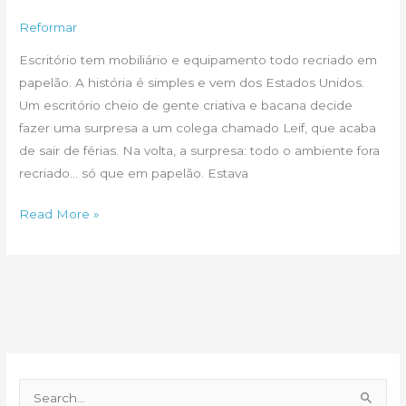
usar
Reformar
como
Escritório tem mobiliário e equipamento todo recriado em
escritório?
papelão. A história é simples e vem dos Estados Unidos.
Um escritório cheio de gente criativa e bacana decide
fazer uma surpresa a um colega chamado Leif, que acaba
de sair de férias. Na volta, a surpresa: todo o ambiente fora
recriado… só que em papelão. Estava
Era
Read More »
para
ser
brincadeira.
Acabou
em
arte
P