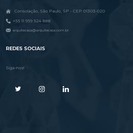
Consolação, São Paulo, SP - CEP 01303-020
+55 11 959 524 888
arquitecasa@arquitecasa.com.br
REDES SOCIAIS
Siga-nos!