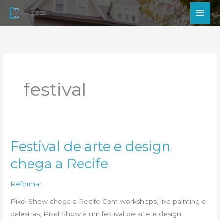
Ir
Men
para
princ
o
conteúdo
festival
Festival de arte e design
chega a Recife
Reformar
Pixel Show chega a Recife Com workshops, live painting e
palestras, Pixel Show é um festival de arte e design