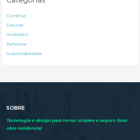
i
s
Construir
a
Decorar
r
Imobiliário
p
Reformar
o
Sustentabilidade
r
:
SOBRE
Tecnologia e design para tornar simples e seguro fazer
obra residencial