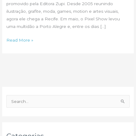
promovido pela Editora Zupi. Desde 2005 reunindo
ilustração, grafite, moda, games, motion e artes visuais,
agora ele chega a Recife. Em maio, o Pixel Show levou
uma multidão a Porto Alegre e, entre os dias […]
Festival
Read More »
de
arte
e
design
chega
a
Recife
P
e
s
q
u
Categorias