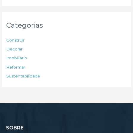
s
q
u
Categorias
i
s
Construir
a
Decorar
r
Imobiliário
p
Reformar
o
Sustentabilidade
r
:
SOBRE