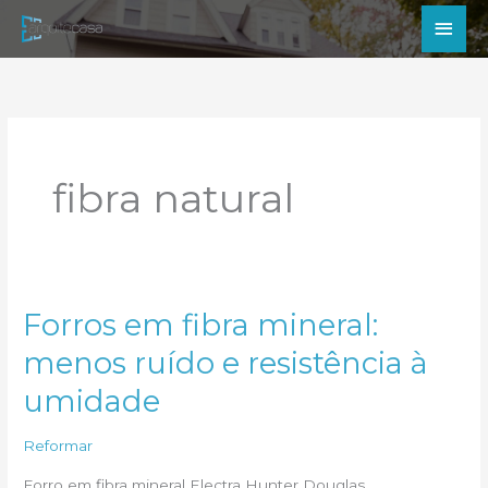
Ir
Men
para
princ
o
conteúdo
fibra natural
Forros em fibra mineral:
menos ruído e resistência à
umidade
Reformar
Forro em fibra mineral Electra Hunter Douglas