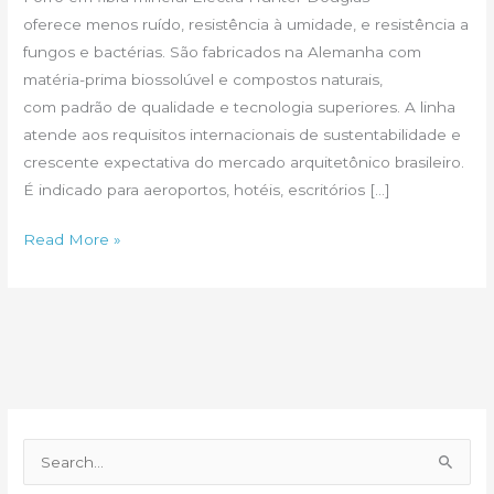
oferece menos ruído, resistência à umidade, e resistência a
fungos e bactérias. São fabricados na Alemanha com
matéria-prima biossolúvel e compostos naturais,
com padrão de qualidade e tecnologia superiores. A linha
atende aos requisitos internacionais de sustentabilidade e
crescente expectativa do mercado arquitetônico brasileiro.
É indicado para aeroportos, hotéis, escritórios […]
Forros
Read More »
em
fibra
mineral:
menos
ruído
e
resistência
P
à
e
umidade