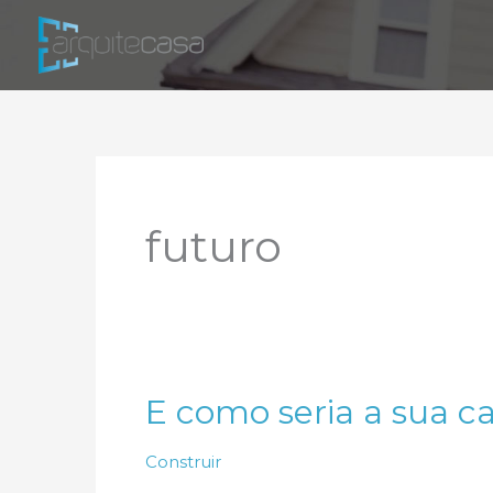
Ir
para
o
conteúdo
futuro
E como seria a sua c
Construir