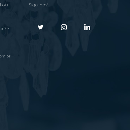
l ou
Siga-nos!
SP -
om.br