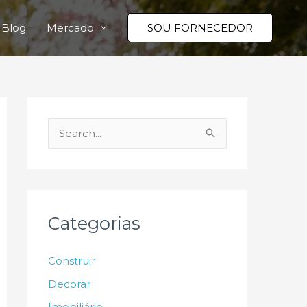
Blog
Mercado
SOU FORNECEDOR
P
e
s
q
u
Categorias
i
s
Construir
a
Decorar
r
Imobiliário