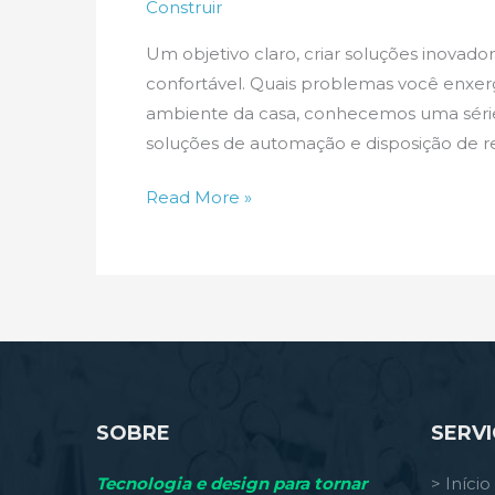
Construir
Um objetivo claro, criar soluções inovado
confortável. Quais problemas você enxerg
ambiente da casa, conhecemos uma séri
soluções de automação e disposição de r
Problemas
Read More »
do
cotidiano
SOBRE
SERV
Tecnologia e design para tornar
> Início