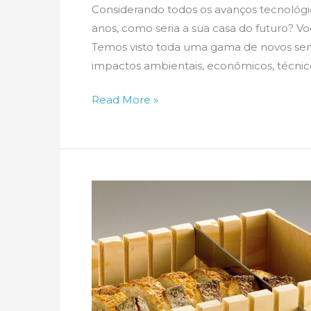
Considerando todos os avanços tecnológic
anos, como seria a sua casa do futuro? Vo
Temos visto toda uma gama de novos ser
impactos ambientais, econômicos, técnicos 
E
Read More »
como
seria
a
sua
casa?