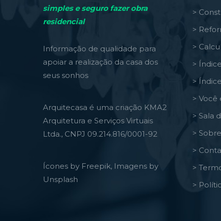
simples e seguro fazer obra
> Const
residencial
> Refo
> Calcu
Informação de qualidade para
apoiar a realização da casa dos
> Índic
seus sonhos
> Índic
> Você 
Arquitecasa é uma criação KMA2
> Sala 
Arquitetura e Serviços Virtuais
> Sobre
Ltda., CNPJ 09.214.816/0001-92
> Conta
Ícones by Freepik, Imagens by
> Termo
Unsplash
> Polít