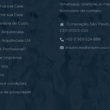
Whatsapp, telefone, e-mai
rua sua Casa
formulário de contato.
rme sua Casa
ladora de Custo
Consolação, São Paulo, 
CEP 01303-020
e Arquitecasa
+55 11 959 524 888
e Arquitecasa LSF
arquitecasa@arquitecasa.c
é Profissional?
de Imprensa
 nós
to
s e condições
ica de privacidade