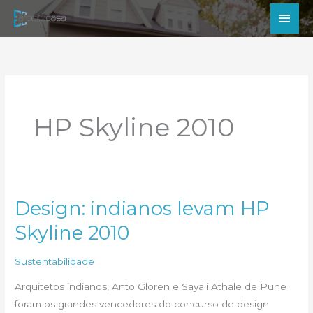
Ir
Men
para
princ
o
conteúdo
HP Skyline 2010
Design: indianos levam HP
Skyline 2010
Sustentabilidade
Arquitetos indianos, Anto Gloren e Sayali Athale de Pune
foram os grandes vencedores do concurso de design