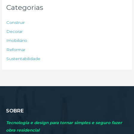
u
Categorias
i
s
Construir
a
Decorar
r
Imobiliário
p
Reformar
o
Sustentabilidade
r
:
SOBRE
Tecnologia e design para tornar simples e seguro fazer
obra residencial