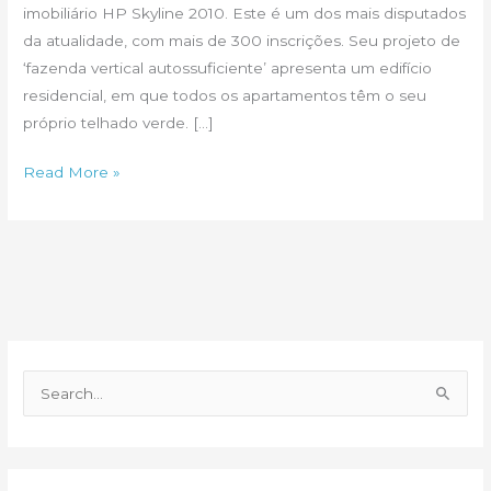
imobiliário HP Skyline 2010. Este é um dos mais disputados
da atualidade, com mais de 300 inscrições. Seu projeto de
‘fazenda vertical autossuficiente’ apresenta um edifício
residencial, em que todos os apartamentos têm o seu
próprio telhado verde. […]
Design:
Read More »
indianos
levam
HP
Skyline
2010
P
e
s
q