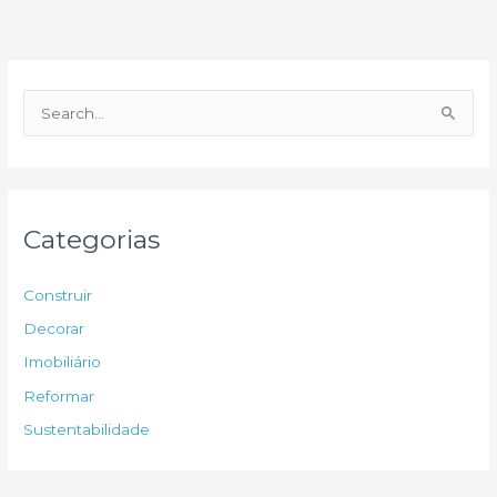
P
e
s
q
u
Categorias
i
s
Construir
a
Decorar
r
Imobiliário
p
Reformar
o
Sustentabilidade
r
: