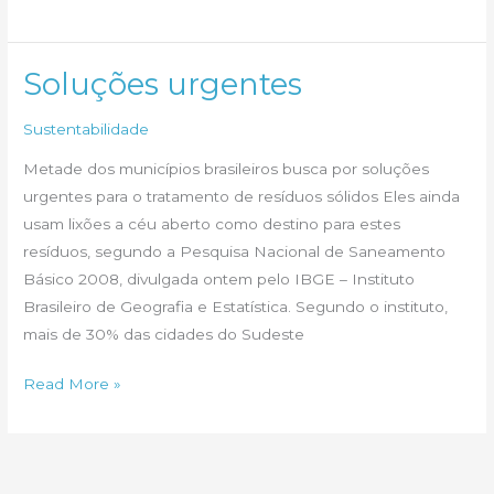
estuda
criar
índice
Soluções urgentes
imobiliário.
Sustentabilidade
BM&F
Bovespa
Metade dos municípios brasileiros busca por soluções
já
urgentes para o tratamento de resíduos sólidos Eles ainda
lançou
usam lixões a céu aberto como destino para estes
resíduos, segundo a Pesquisa Nacional de Saneamento
Básico 2008, divulgada ontem pelo IBGE – Instituto
Brasileiro de Geografia e Estatística. Segundo o instituto,
mais de 30% das cidades do Sudeste
Soluções
Read More »
urgentes