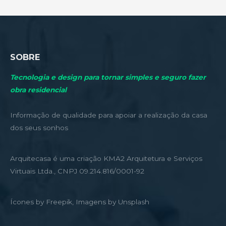
SOBRE
Tecnologia e design para tornar simples e seguro fazer
obra residencial
Informação de qualidade para apoiar a realização da casa
dos seus sonhos
Arquitecasa é uma criação KMA2 Arquitetura e Serviços
Virtuais Ltda., CNPJ 09.214.816/0001-92
Ícones by Freepik, Imagens by Unsplash