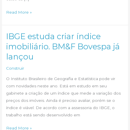
Sudeste
Read More »
ainda
é
a
IBGE estuda criar índice
região
imobiliário. BM&F Bovespa já
mais
lançou
cara
para
Construir
se
construir
O Instituto Brasileiro de Geografia e Estatística pode vir
com novidades neste ano. Está em estudo em seu
gabinete a criação de um índice que mede a variação dos
preços dos imóveis. Ainda é preciso avaliar, porém se o
índice é viável. De acordo com a assessoria do IBGE, o
trabalho está sendo desenvolvido em
IBGE
Read More »