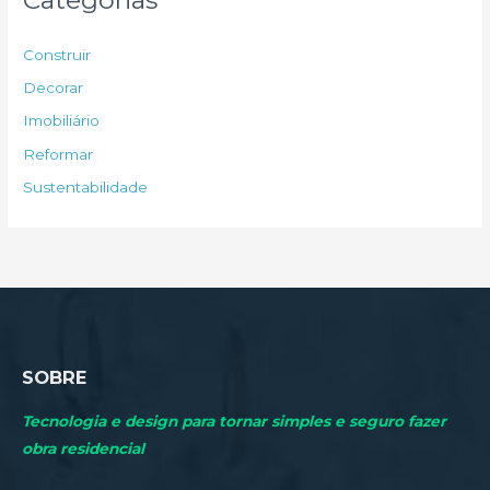
i
s
Construir
a
Decorar
r
Imobiliário
p
Reformar
o
Sustentabilidade
r
:
SOBRE
Tecnologia e design para tornar simples e seguro fazer
obra residencial