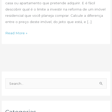
casa ou apartamento que pretende adquirir. E é fácil
descobrir qual é o limite a investir na reforma de um imóvel
residencial que você planeja comprar. Calcule a diferença
entre o preço deste imóvel, do jeito que está, e […]
Quanto
Read More »
posso
gastar
em
uma
reforma?
P
e
s
q
u
Categorias