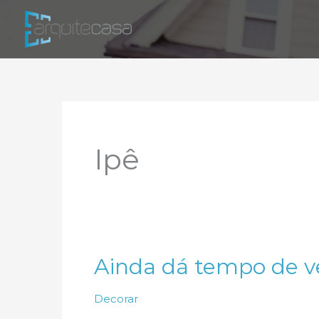
Ir
para
o
conteúdo
Ipê
Ainda dá tempo de v
Decorar