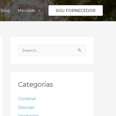
Blog
Mercado
SOU FORNECEDOR
P
e
s
q
u
Categorias
i
s
Construir
a
Decorar
r
Imobiliário