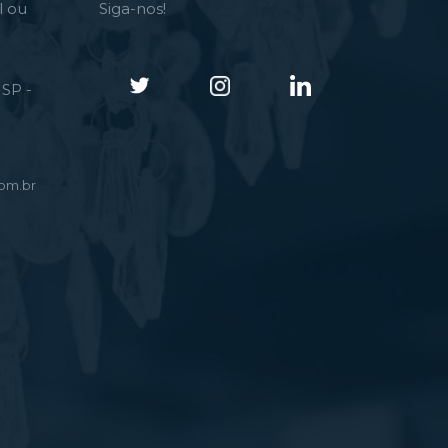
l ou
Siga-nos!
SP -
om.br