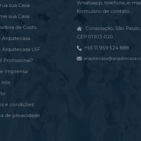
Whatsapp, telefone, e-mai
rua sua Casa
formulário de contato.
rme sua Casa
ladora de Custo
Consolação, São Paulo, 
CEP 01303-020
e Arquitecasa
+55 11 959 524 888
e Arquitecasa LSF
arquitecasa@arquitecasa.c
é Profissional?
de Imprensa
 nós
to
s e condições
ica de privacidade