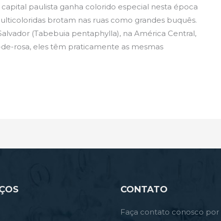
pital paulista ganha colorido especial nesta época
multicoloridas brotam nas ruas como grandes buquês.
 Salvador (Tabebuia pentaphylla), na América Central,
-de-rosa, eles têm praticamente as mesmas
IÇOS
CONTATO
Faça contato conosco por