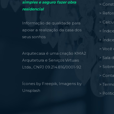
simples e seguro fazer obra
> Const
residencial
> Refo
> Calcu
Informação de qualidade para
apoiar a realização da casa dos
> Índic
seus sonhos
> Índic
> Você 
Arquitecasa é uma criação KMA2
> Sala 
Arquitetura e Serviços Virtuais
> Sobre
Ltda., CNPJ 09.214.816/0001-92
> Conta
Ícones by Freepik, Imagens by
> Termo
Unsplash
> Polít