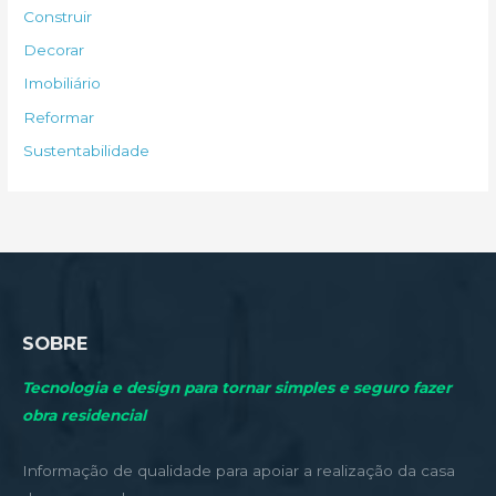
s
Construir
a
Decorar
r
Imobiliário
p
Reformar
o
Sustentabilidade
r
:
SOBRE
Tecnologia e design para tornar simples e seguro fazer
obra residencial
Informação de qualidade para apoiar a realização da casa