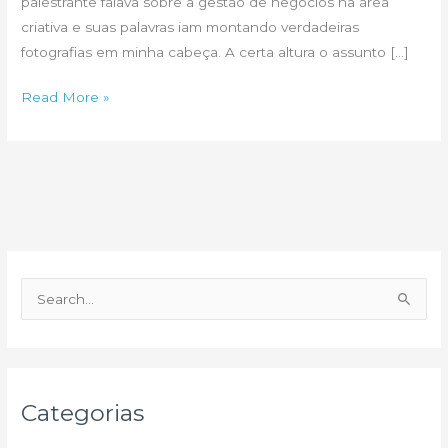
palestrante falava sobre a gestão de negócios na área
criativa e suas palavras iam montando verdadeiras
fotografias em minha cabeça. A certa altura o assunto […]
Janela,
Read More »
janelinha
P
e
s
q
u
Categorias
i