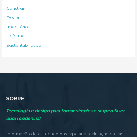
s
Construir
a
Decorar
r
Imobiliário
p
Reformar
o
Sustentabilidade
r
:
SOBRE
Tecnologia e design para tornar simples e seguro fazer
obra residencial
Informação de qualidade para apoiar a realização da casa