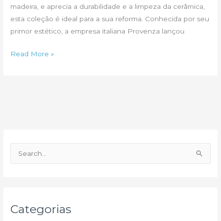
madeira, e aprecia a durabilidade e a limpeza da cerâmica,
esta coleção é ideal para a sua reforma. Conhecida por seu
primor estético, a empresa italiana Provenza lançou
W-
Read More »
Age
da
Itália,
piso
de
madeira
sem
P
derrubar
e
uma
s
árvore
q
u
Categorias
i