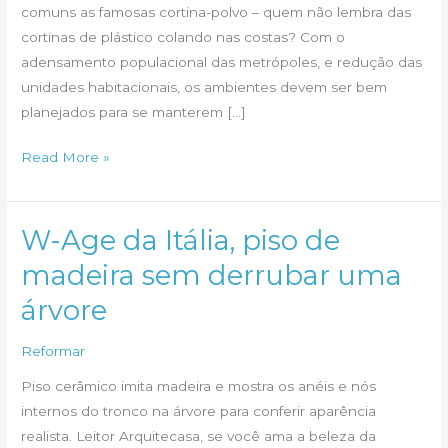
comuns as famosas cortina-polvo – quem não lembra das
cortinas de plástico colando nas costas? Com o
adensamento populacional das metrópoles, e redução das
unidades habitacionais, os ambientes devem ser bem
planejados para se manterem […]
Como
Read More »
escolher
box
para
W-Age da Itália, piso de
seu
madeira sem derrubar uma
banheiro
árvore
Reformar
Piso cerâmico imita madeira e mostra os anéis e nós
internos do tronco na árvore para conferir aparência
realista. Leitor Arquitecasa, se você ama a beleza da