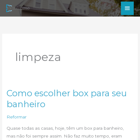
Ir
Men
para
princ
o
conteúdo
limpeza
Como escolher box para seu
banheiro
Reformar
Quase todas as casas, hoje, têm um box para banheiro,
mas não foi sempre assim. Não faz muito tempo, eram