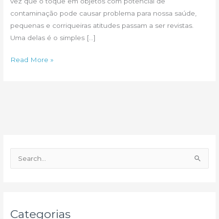
vez que o toque em objetos com potencial de
contaminação pode causar problema para nossa saúde,
pequenas e corriqueiras atitudes passam a ser revistas.
Uma delas é o simples […]
Abrir
Read More »
a
porta
sem
usar
a
mão
P
e
s
q
u
Categorias