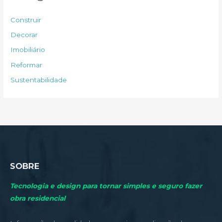
i
s
Construir
a
Decorar
r
Imobiliário
p
Reformar
o
Sustentabilidade
r
:
SOBRE
Tecnologia e design para tornar simples e seguro fazer
obra residencial