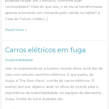
pudesse mudar, em 2 minutos, conforme suas
necessidades? Mais do que isso, e se ela se transformasse
apenas acionando um comando pelo celular ou tablet? A
Casa do Futuro, criada […]
A
Read More »
Casa
do
Futuro
Carros elétricos em fuga
Sustentabilidade
Não se surpreenda se, a turismo mundo afora, você der de
cara com velozes carrinhos elétricos. É que partiu, da
Suíça, a ‘The Zero Race’, corrida de carros elétricos. O
evento tem por objetivo atrair os olhos do mundo para a
importância da sustentabilidade. As equipes da Alemanha,
Suíça, Coréia do Sul e Austrália vão