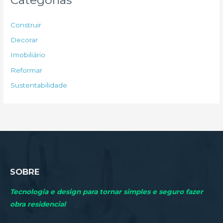
i
s
Construir
a
Decorar
r
Imobiliário
p
Reformar
o
Sustentabilidade
r
:
SOBRE
Tecnologia e design para tornar simples e seguro fazer
obra residencial