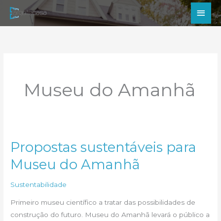
Ir
Men
para
princ
o
conteúdo
Museu do Amanhã
Propostas sustentáveis para
Museu do Amanhã
Sustentabilidade
Primeiro museu científico a tratar das possibilidades de
construção do futuro. Museu do Amanhã levará o público a