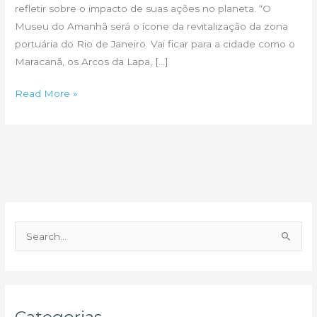
refletir sobre o impacto de suas ações no planeta. “O
Museu do Amanhã será o ícone da revitalização da zona
portuária do Rio de Janeiro. Vai ficar para a cidade como o
Maracanã, os Arcos da Lapa, […]
Propostas
Read More »
sustentáveis
para
Museu
do
Amanhã
P
e
s
q
u
Categorias