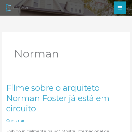
Ir
Men
para
princ
o
conteúdo
Norman
Filme sobre o arquiteto
Norman Foster já está em
circuito
Construir
Exibido inicialmente na 34ª Mostra Internacional de