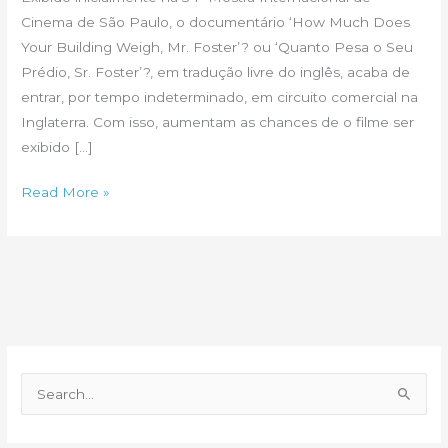
Cinema de São Paulo, o documentário ‘How Much Does
Your Building Weigh, Mr. Foster’? ou ‘Quanto Pesa o Seu
Prédio, Sr. Foster’?, em tradução livre do inglês, acaba de
entrar, por tempo indeterminado, em circuito comercial na
Inglaterra. Com isso, aumentam as chances de o filme ser
exibido […]
Filme
Read More »
sobre
o
arquiteto
Norman
Foster
já
está
P
em
e
circuito
s