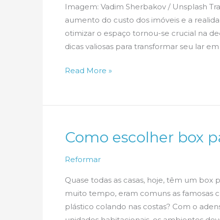
Imagem: Vadim Sherbakov / Unsplash Tr
aumento do custo dos imóveis e a realid
otimizar o espaço tornou-se crucial na d
dicas valiosas para transformar seu lar em
5
Read More »
Dicas
de
Decoração
para
Como escolher box p
Espaços
Compactos
Reformar
Quase todas as casas, hoje, têm um box p
muito tempo, eram comuns as famosas co
plástico colando nas costas? Com o ade
unidades habitacionais, os ambientes d