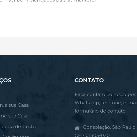
IÇOS
CONTATO
Faça contato conosco por
Whatsapp, telefone, e-mai
rua sua Casa
formulário de contato.
rme sua Casa
ladora de Custo
Consolação, São Paulo, 
CEP 01303-020