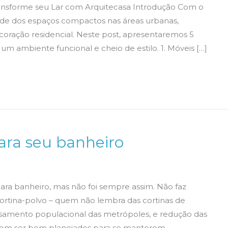
ansforme seu Lar com Arquitecasa Introdução Com o
ade dos espaços compactos nas áreas urbanas,
ecoração residencial. Neste post, apresentaremos 5
 um ambiente funcional e cheio de estilo. 1. Móveis […]
ara seu banheiro
ara banheiro, mas não foi sempre assim. Não faz
rtina-polvo – quem não lembra das cortinas de
nsamento populacional das metrópoles, e redução das
evem ser bem planejados para se manterem