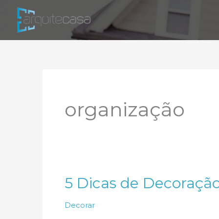
Ir
para
o
conteúdo
organização
5 Dicas de Decoraçã
Decorar