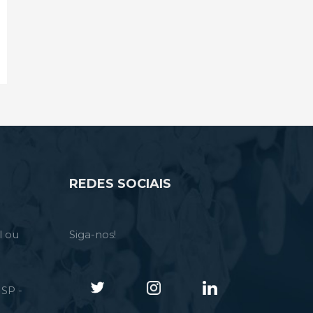
REDES SOCIAIS
l ou
Siga-nos!
SP -