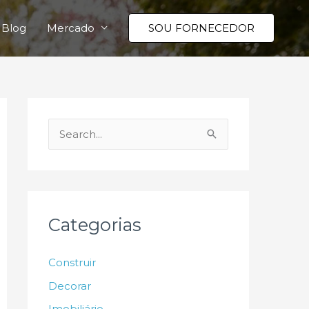
Blog
Mercado
SOU FORNECEDOR
P
e
s
q
u
Categorias
i
s
Construir
a
Decorar
r
Imobiliário