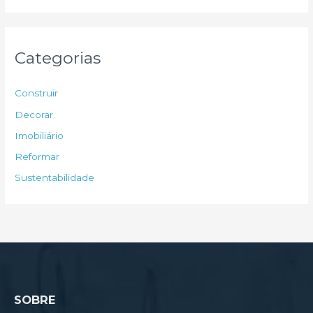
s
q
u
Categorias
i
s
Construir
a
Decorar
r
Imobiliário
p
Reformar
o
Sustentabilidade
r
:
SOBRE