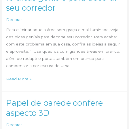
tal?
seu corredor
Decorar
Para eliminar aquela área sem graça e mal iluminada, veja
dez dicas geniais para decorar seu corredor. Para acabar
com este problema em sua casa, confira as ideias a seguir
e aproveite: 1. Use quadros com grandes áreas em branco,
além de rodapé e portas também em branco para
compensar a cor escura de uma
10
Read More »
dicas
geniais
para
Papel de parede confere
decorar
aspecto 3D
seu
corredor
Decorar