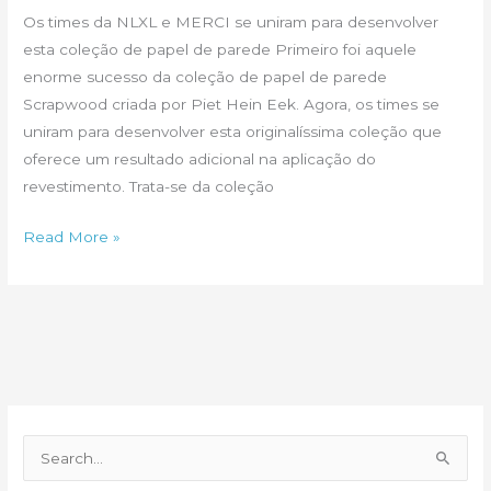
Os times da NLXL e MERCI se uniram para desenvolver
esta coleção de papel de parede Primeiro foi aquele
enorme sucesso da coleção de papel de parede
Scrapwood criada por Piet Hein Eek. Agora, os times se
uniram para desenvolver esta originalíssima coleção que
oferece um resultado adicional na aplicação do
revestimento. Trata-se da coleção
Papel
Read More »
de
parede
confere
aspecto
3D
P
e