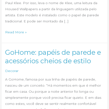
Paul Klee. Por isso, leva o nome de Klee, uma leitura da
Housed Wallpapers a partir da linguagem utilizada pelo
artista. Este modelo é instalado como o papel de parede
tradicional. E pode ser montado da […]
Papel
Read More »
de
parede
no
GoHome: papéis de parede e
quarto
acessórios cheios de estilo
das
crianças
Decorar
A GoHome, famosa por sua linha de papéis de parede,
nasceu de um conceito. “Há momentos em que é melhor
ficar em casa. Ou porque a noite anterior foi longa ou
simplesmente porque você precisa ficar quieto. E em dias
como estes, você deve se sentir realmente confortável