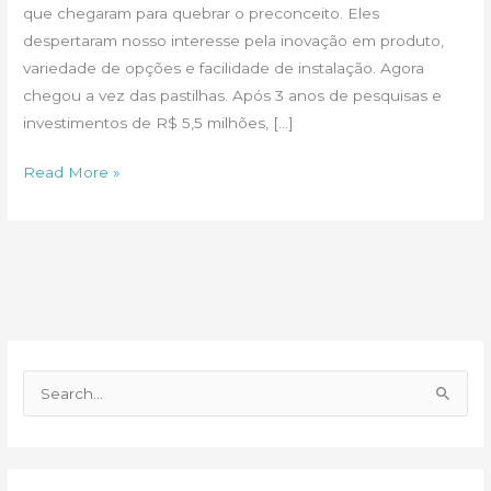
que chegaram para quebrar o preconceito. Eles
despertaram nosso interesse pela inovação em produto,
variedade de opções e facilidade de instalação. Agora
chegou a vez das pastilhas. Após 3 anos de pesquisas e
investimentos de R$ 5,5 milhões, […]
Pastilha
Read More »
de
plástico
para
embelezar
sua
reforma
P
e
s
q