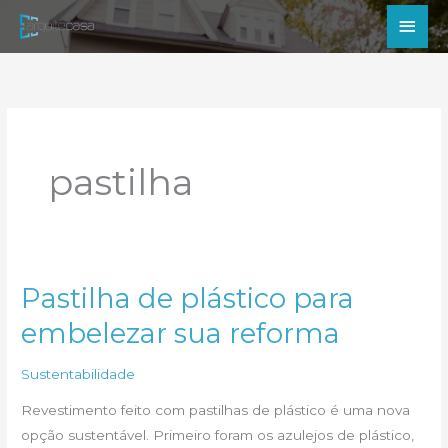
Ir
Men
para
princ
o
conteúdo
pastilha
Pastilha de plástico para
embelezar sua reforma
Sustentabilidade
Revestimento feito com pastilhas de plástico é uma nova
opção sustentável. Primeiro foram os azulejos de plástico,