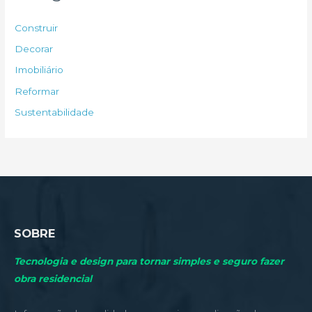
i
s
Construir
a
Decorar
r
Imobiliário
p
Reformar
o
Sustentabilidade
r
:
SOBRE
Tecnologia e design para tornar simples e seguro fazer
obra residencial