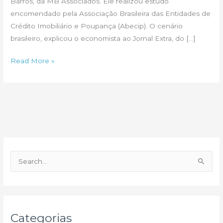
Barros, da MB Associados. Ele realizou estudo
encomendado pela Associação Brasileira das Entidades de
Crédito Imobiliário e Poupança (Abecip). O cenário
brasileiro, explicou o economista ao Jornal Extra, do […]
Bolha
Read More »
imobiliária
no
Brasil?
P
e
s
q
u
Categorias