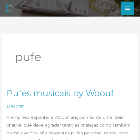
Ir
Men
para
princ
o
conteúdo
pufe
Pufes musicais by Woouf
Decorar
A empresa espanhola Woouf lançou mão de uma ideia
criativa, que deve agradar tanto as crianças como também
os mais velhos: são elegantes pufes personalizados, com