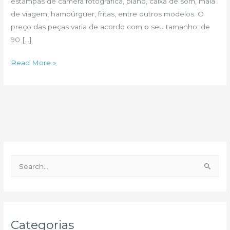
estampas de câmera fotográfica, piano, caixa de som, mala
de viagem, hambúrguer, fritas, entre outros modelos. O
preço das peças varia de acordo com o seu tamanho: de
90 […]
Pufes
Read More »
musicais
by
Woouf
P
e
s
q
u
Categorias