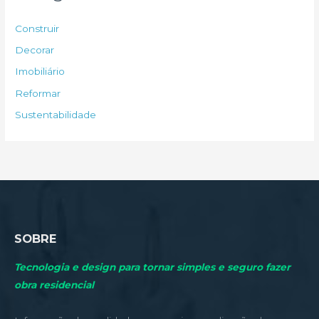
i
s
Construir
a
Decorar
r
Imobiliário
p
Reformar
o
Sustentabilidade
r
:
SOBRE
Tecnologia e design para tornar simples e seguro fazer
obra residencial