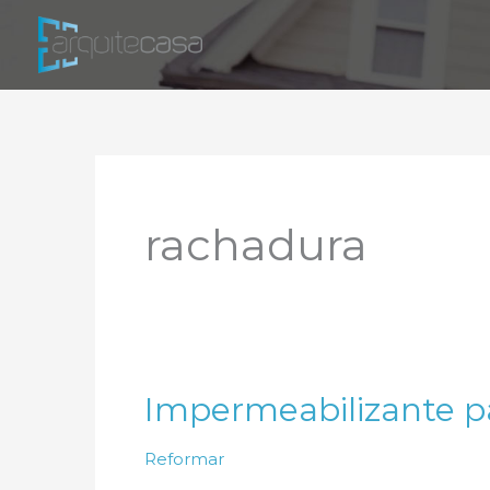
Ir
para
o
conteúdo
rachadura
Impermeabilizante pa
Reformar