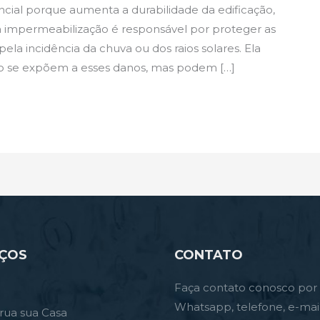
ncial porque aumenta a durabilidade da edificação,
a impermeabilização é responsável por proteger as
ela incidência da chuva ou dos raios solares. Ela
o se expõem a esses danos, mas podem […]
IÇOS
CONTATO
Faça contato conosco por
Whatsapp, telefone, e-mai
rua sua Casa