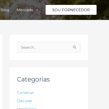
Blog
Mercado
SOU FORNECEDOR
P
e
s
q
u
Categorias
i
s
Construir
a
Decorar
r
Imobiliário