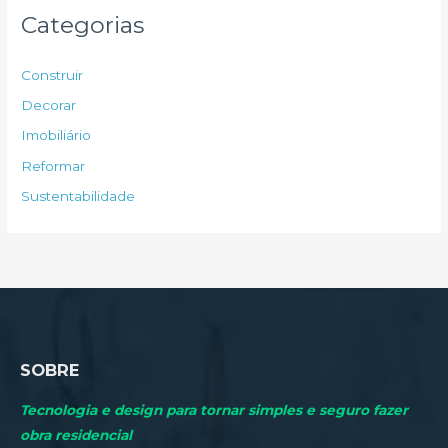
u
Categorias
i
s
Construir
a
Decorar
r
Imobiliário
p
Reformar
o
Sustentabilidade
r
:
SOBRE
Tecnologia e design para tornar simples e seguro fazer
obra residencial