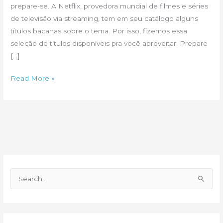
prepare-se. A Netflix, provedora mundial de filmes e séries
de televisão via streaming, tem em seu catálogo alguns
títulos bacanas sobre o tema. Por isso, fizemos essa
seleção de títulos disponíveis pra você aproveitar. Prepare
[…]
Netflx
Read More »
tem
filmes
e
séries
sobre
obra
residencial
P
e
s
q