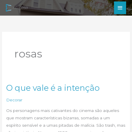
Ir
Men
para
princ
o
conteúdo
rosas
O que vale é a intenção
Decorar
Os personagens mais cativantes do cinema são aqueles
que mostram características bizarras, somadas a um
espírito sensível e a umas pitadas de malícia. São trash, mas