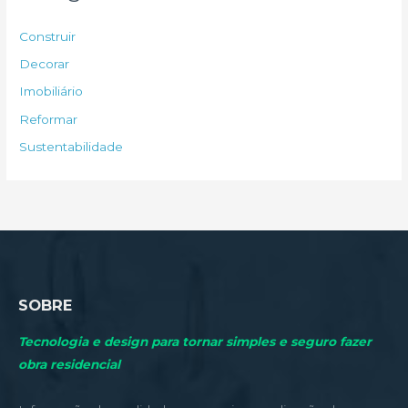
i
s
Construir
a
Decorar
r
Imobiliário
p
Reformar
o
Sustentabilidade
r
:
SOBRE
Tecnologia e design para tornar simples e seguro fazer
obra residencial