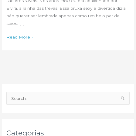
são irresistíveis. Nos anos 1980 eu era apaixonado por
Elvira, a rainha das trevas. Essa bruxa sexy e divertida dizia
não querer ser lembrada apenas como um belo par de
seios. […]
O
Read More »
que
vale
é
a
intenção
P
e
s
q
u
Categorias