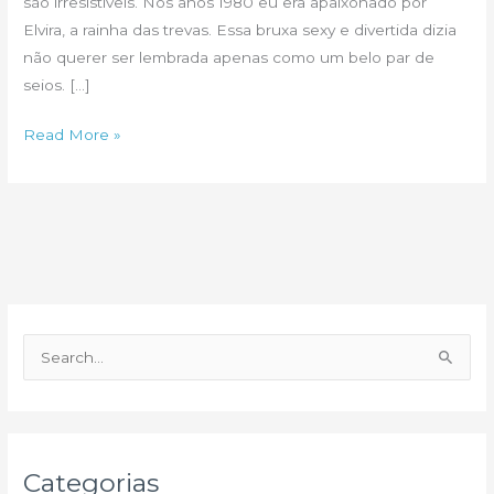
são irresistíveis. Nos anos 1980 eu era apaixonado por
Elvira, a rainha das trevas. Essa bruxa sexy e divertida dizia
não querer ser lembrada apenas como um belo par de
seios. […]
O
Read More »
que
vale
é
a
intenção
P
e
s
q
u
Categorias