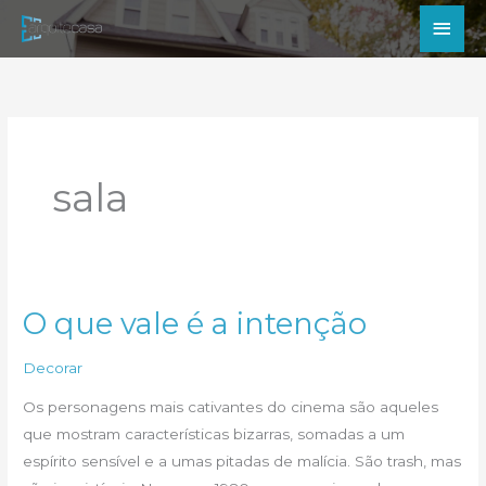
Ir
Men
para
princ
o
conteúdo
sala
O que vale é a intenção
Decorar
Os personagens mais cativantes do cinema são aqueles
que mostram características bizarras, somadas a um
espírito sensível e a umas pitadas de malícia. São trash, mas