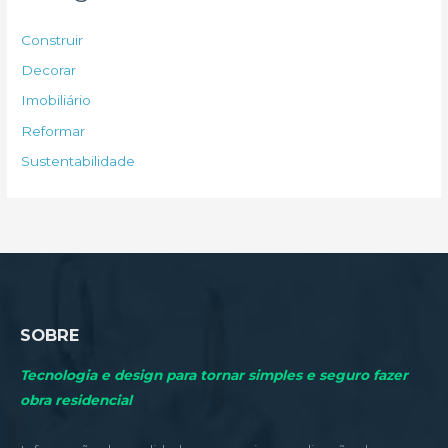
i
s
Construir
a
Decorar
r
Imobiliário
p
Reformar
o
Sustentabilidade
r
:
SOBRE
Tecnologia e design para tornar simples e seguro fazer
obra residencial