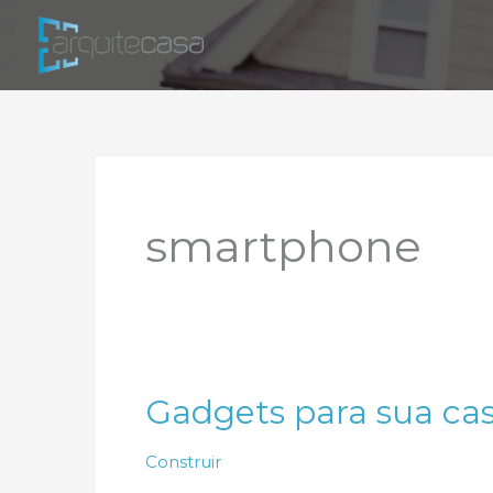
Ir
para
o
conteúdo
smartphone
Gadgets para sua ca
Construir