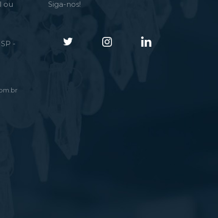
l ou
Siga-nos!
SP -
om.br