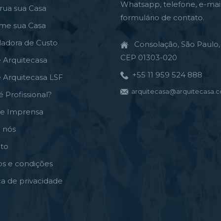
Whatsapp, telefone, e-mai
rua sua Casa
formulário de contato.
rme sua Casa
ladora de Custo
Consolação, São Paulo, 
CEP 01303-020
e Arquitecasa
+55 11 959 524 888
e Arquitecasa LSF
arquitecasa@arquitecasa.c
é Profissional?
de Imprensa
 nós
to
s e condições
ica de privacidade