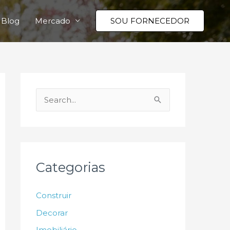
Blog
Mercado
SOU FORNECEDOR
P
e
s
q
u
Categorias
i
s
Construir
a
Decorar
r
Imobiliário