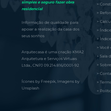
simples e seguro fazer obra
> Const
residencial
> Refo
> Calcu
Informação de qualidade para
apoiar a realização da casa dos
> Índic
seus sonhos
> Índic
> Você 
Arquitecasa é uma criação KMA2
> Sala 
Arquitetura e Serviços Virtuais
> Sobre
Ltda., CNPJ 09.214.816/0001-92
> Conta
Ícones by Freepik, Imagens by
> Termo
Unsplash
> Polít