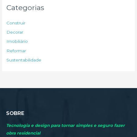
u
Categorias
i
s
Construir
a
Decorar
r
Imobiliário
p
Reformar
o
Sustentabilidade
r
:
SOBRE
Tecnologia e design para tornar simples e seguro fazer
obra residencial