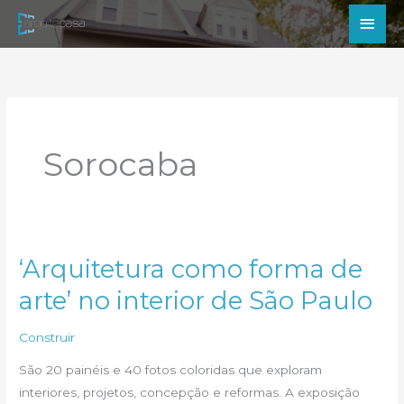
Ir
Men
para
princ
o
conteúdo
Sorocaba
‘Arquitetura como forma de
arte’ no interior de São Paulo
Construir
São 20 painéis e 40 fotos coloridas que exploram
interiores, projetos, concepção e reformas. A exposição