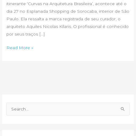
itinerante ‘Curvas na Arquitetura Brasileira’, acontece até o
dia 27 no Esplanada Shopping de Sorocaba, interior de São
Paulo. Ela ressalta a marca registrada de seu curador, o
arquiteto Aquiles Nicolas Kílaris. O profissional é conhecido
por seus traços […]
‘Arquitetura
Read More »
como
forma
de
arte’
no
interior
de
P
São
e
Paulo
s
q