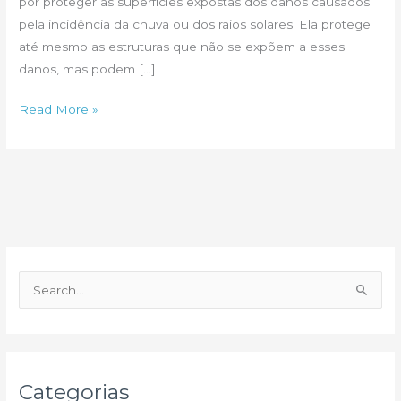
por proteger as superfícies expostas dos danos causados
pela incidência da chuva ou dos raios solares. Ela protege
até mesmo as estruturas que não se expõem a esses
danos, mas podem […]
Impermeabilizante
Read More »
para
laje
P
e
s
q
u
Categorias