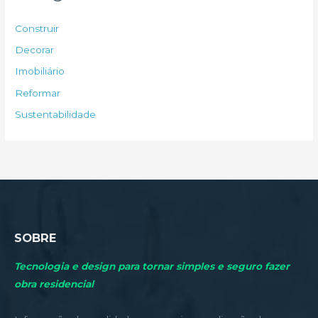
i
s
Construir
a
Decorar
r
Imobiliário
p
Reformar
o
Sustentabilidade
r
:
SOBRE
Tecnologia e design para tornar simples e seguro fazer
obra residencial