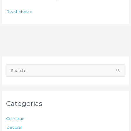
Irrigada
Read More »
por…
tecnologia
P
e
s
q
u
Categorias
i
s
Construir
a
Decorar