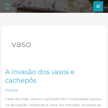
Ir
Men
para
princ
o
conteúdo
vaso
A invasão dos vasos e
cachepôs
Decorar
Cada vez mais, vasos e cachepôs têm conquistado espaço
na decoração, roubando a cena. No mercado, encontra-se