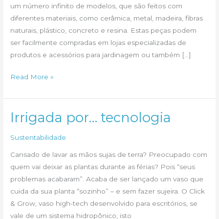
um número infinito de modelos, que são feitos com
diferentes materiais, como cerâmica, metal, madeira, fibras
naturais, plástico, concreto e resina. Estas peças podem
ser facilmente compradas em lojas especializadas de
produtos e acessórios para jardinagem ou também […]
A
Read More »
invasão
dos
vasos
Irrigada por… tecnologia
e
Sustentabilidade
cachepôs
Cansado de lavar as mãos sujas de terra? Preocupado com
quem vai deixar as plantas durante as férias? Pois “seus
problemas acabaram”. Acaba de ser lançado um vaso que
cuida da sua planta “sozinho” – e sem fazer sujeira. O Click
& Grow, vaso high-tech desenvolvido para escritórios, se
vale de um sistema hidropônico, isto