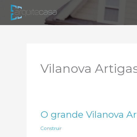
Ir
para
o
conteúdo
Vilanova Artiga
O grande Vilanova Ar
Construir