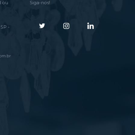
l ou
Siga-nos!
SP -
om.br