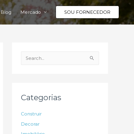
Blog
Mercado
SOU FORNECEDOR
P
e
s
q
u
Categorias
i
s
Construir
a
Decorar
r
Imobiliário