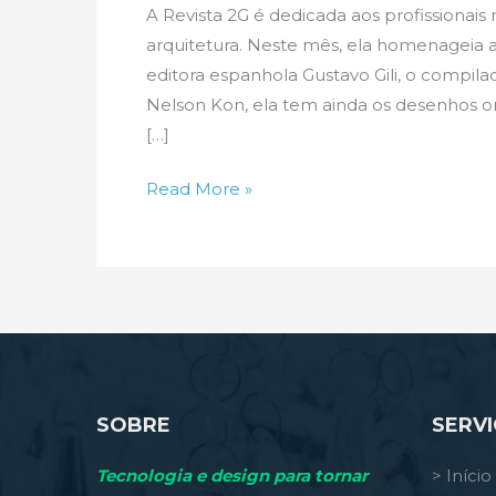
A Revista 2G é dedicada aos profissionai
arquitetura. Neste mês, ela homenageia a 
editora espanhola Gustavo Gili, o compila
Nelson Kon, ela tem ainda os desenhos ori
[…]
O
Read More »
grande
Vilanova
Artigas,
em
revista
SOBRE
SERV
Tecnologia e design para tornar
> Início