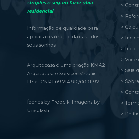
simples e seguro fazer obra
> Const
residencial
> Refo
> Calcu
Informação de qualidade para
apoiar a realização da casa dos
> Índic
seus sonhos
> Índic
> Você 
Arquitecasa é uma criação KMA2
> Sala 
Arquitetura e Serviços Virtuais
> Sobre
Ltda., CNPJ 09.214.816/0001-92
> Conta
Ícones by Freepik, Imagens by
> Termo
Unsplash
> Polít