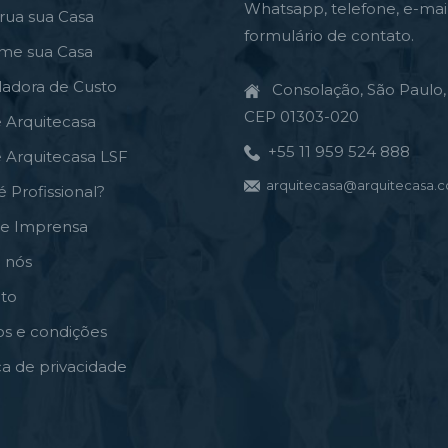
Whatsapp, telefone, e-mai
rua sua Casa
formulário de contato.
rme sua Casa
ladora de Custo
Consolação, São Paulo, 
CEP 01303-020
e Arquitecasa
+55 11 959 524 888
e Arquitecasa LSF
arquitecasa@arquitecasa.c
é Profissional?
de Imprensa
 nós
to
s e condições
ica de privacidade