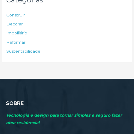
i
s
Construir
a
Decorar
r
Imobiliário
p
Reformar
o
Sustentabilidade
r
:
SOBRE
Tecnologia e design para tornar simples e seguro fazer
obra residencial