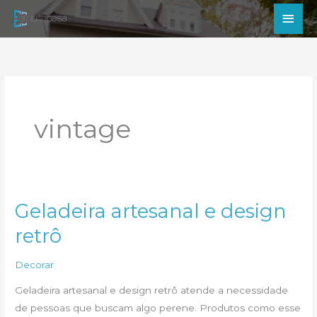
Ir
Men
para
princ
o
conteúdo
vintage
Geladeira artesanal e design
retrô
Decorar
Geladeira artesanal e design retrô atende a necessidade
de pessoas que buscam algo perene. Produtos como esse