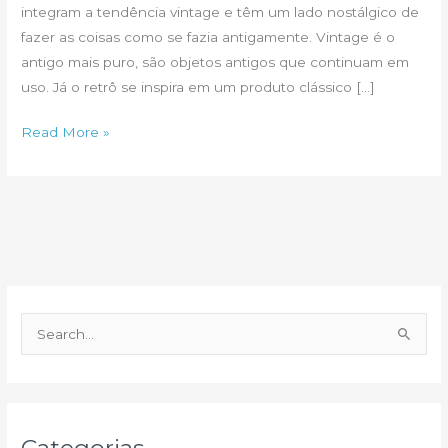
integram a tendência vintage e têm um lado nostálgico de
fazer as coisas como se fazia antigamente. Vintage é o
antigo mais puro, são objetos antigos que continuam em
uso. Já o retrô se inspira em um produto clássico […]
Geladeira
Read More »
artesanal
e
design
retrô
P
e
s
q
u
Categorias