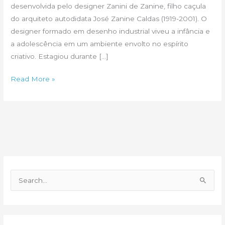
desenvolvida pelo designer Zanini de Zanine, filho caçula
do arquiteto autodidata José Zanine Caldas (1919-2001). O
designer formado em desenho industrial viveu a infância e
a adolescência em um ambiente envolto no espírito
criativo. Estagiou durante […]
Zanini
Read More »
de
Zanine
lança
linha
infantil
P
e
s
q