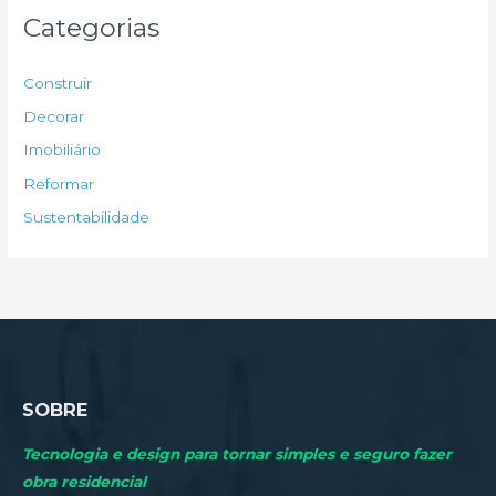
u
Categorias
i
s
Construir
a
Decorar
r
Imobiliário
p
Reformar
o
Sustentabilidade
r
:
SOBRE
Tecnologia e design para tornar simples e seguro fazer
obra residencial