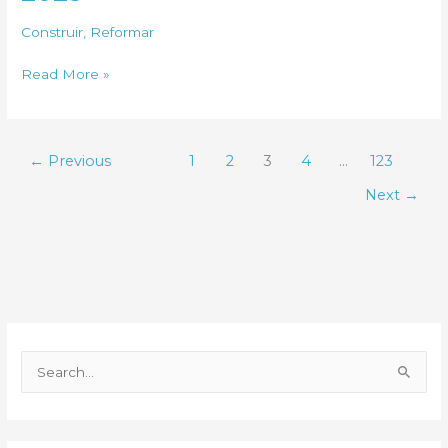
2025
Construir
,
Reformar
Índice
Read More »
Arquitecasa
Maio
de
←
Previous
1
2
3
4
…
123
2025
Next
→
P
e
s
q