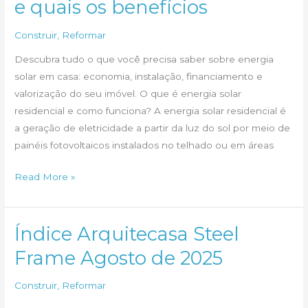
e quais os benefícios
segurança:
lições
Construir
,
Reformar
de
quem
Descubra tudo o que você precisa saber sobre energia
já
solar em casa: economia, instalação, financiamento e
errou
valorização do seu imóvel. O que é energia solar
residencial e como funciona? A energia solar residencial é
a geração de eletricidade a partir da luz do sol por meio de
painéis fotovoltaicos instalados no telhado ou em áreas
Energia
Read More »
Solar
Residencial:
como
Índice Arquitecasa Steel
funciona,
Frame Agosto de 2025
quanto
custa
Construir
,
Reformar
e