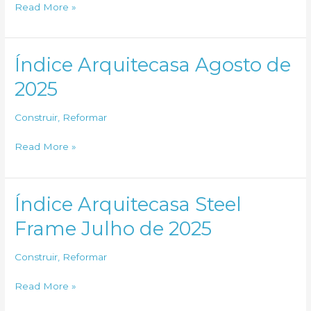
quais
Índice
Read More »
os
Arquitecasa
benefícios
Steel
Frame
Índice Arquitecasa Agosto de
Agosto
2025
de
2025
Construir
,
Reformar
Índice
Read More »
Arquitecasa
Agosto
de
Índice Arquitecasa Steel
2025
Frame Julho de 2025
Construir
,
Reformar
Índice
Read More »
Arquitecasa