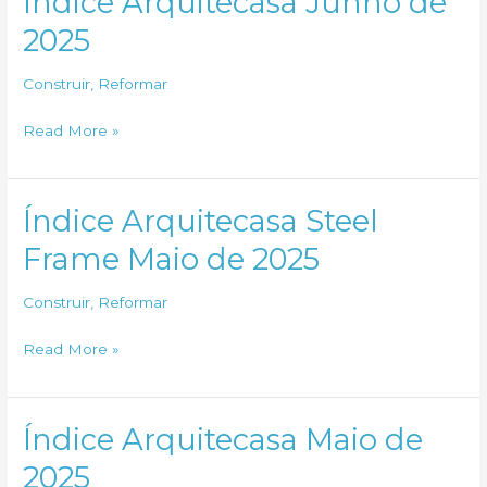
Índice Arquitecasa Junho de
Junho
2025
de
2025
Construir
,
Reformar
Índice
Read More »
Arquitecasa
Junho
de
Índice Arquitecasa Steel
2025
Frame Maio de 2025
Construir
,
Reformar
Índice
Read More »
Arquitecasa
Steel
Frame
Índice Arquitecasa Maio de
Maio
2025
de