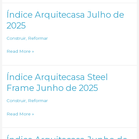
Steel
Frame
Índice Arquitecasa Julho de
Julho
2025
de
2025
Construir
,
Reformar
Índice
Read More »
Arquitecasa
Julho
de
Índice Arquitecasa Steel
2025
Frame Junho de 2025
Construir
,
Reformar
Índice
Read More »
Arquitecasa
Steel
Frame