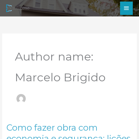
Ir
Men
para
princ
o
conteúdo
Author name:
Marcelo Brigido
Como fazer obra com
economia e segurança: lições