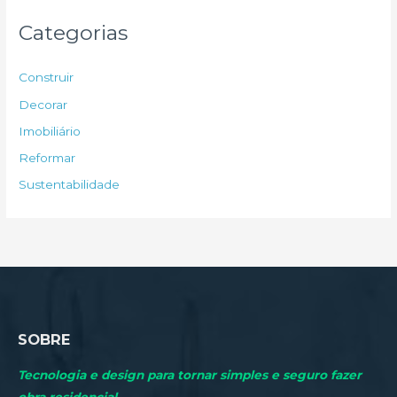
u
Categorias
i
s
Construir
a
Decorar
r
Imobiliário
p
Reformar
o
Sustentabilidade
r
:
SOBRE
Tecnologia e design para tornar simples e seguro fazer