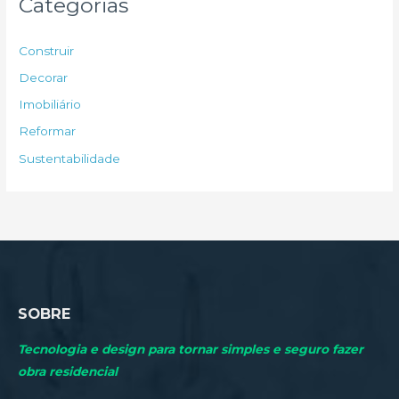
Categorias
i
s
Construir
a
Decorar
r
Imobiliário
p
Reformar
o
Sustentabilidade
r
:
SOBRE
Tecnologia e design para tornar simples e seguro fazer
obra residencial