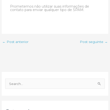
Prometemos não utilizar suas informações de
contato para enviar qualquer tipo de SPAM.
←
Post anterior
Post seguinte
→
P
e
s
q
u