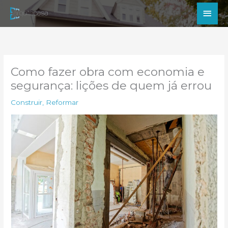
Ir
Men
para
princ
o
conteúdo
Como fazer obra com economia e
segurança: lições de quem já errou
Construir
,
Reformar