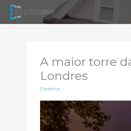
Ir
para
o
conteúdo
A maior torre d
Londres
Construir