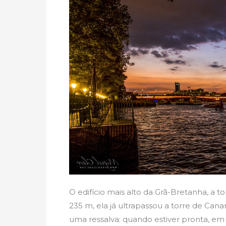
O edifício mais alto da Grã-Bretanha, a 
235 m, ela já ultrapassou a torre de C
uma ressalva: quando estiver pronta, em 