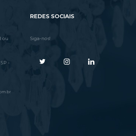
REDES SOCIAIS
l ou
Siga-nos!
SP -
om.br