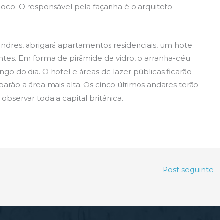
bloco. O responsável pela façanha é o arquiteto
ndres, abrigará apartamentos residenciais, um hotel
urantes. Em forma de pirâmide de vidro, o arranha-céu
ongo do dia. O hotel e áreas de lazer públicas ficarão
parão a área mais alta. Os cinco últimos andares terão
observar toda a capital britânica.
Post seguinte