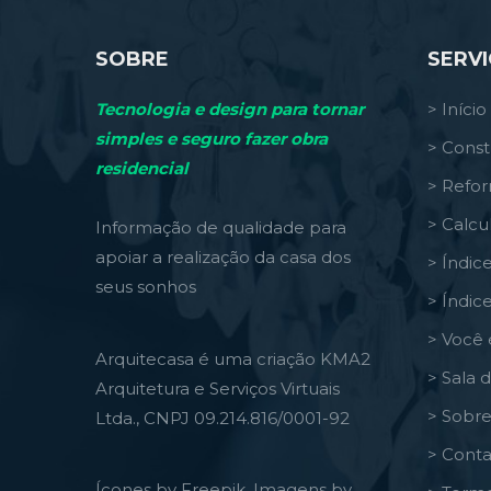
SOBRE
SERV
Tecnologia e design para tornar
> Início
simples e seguro fazer obra
> Const
residencial
> Refo
> Calcu
Informação de qualidade para
apoiar a realização da casa dos
> Índic
seus sonhos
> Índic
> Você 
Arquitecasa é uma criação KMA2
> Sala 
Arquitetura e Serviços Virtuais
> Sobre
Ltda., CNPJ 09.214.816/0001-92
> Conta
Ícones by Freepik, Imagens by