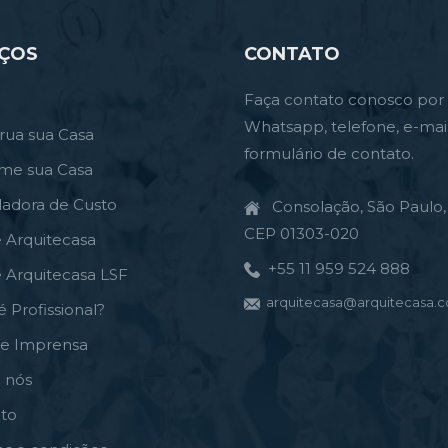
IÇOS
CONTATO
Faça contato conosco por
Whatsapp, telefone, e-mai
rua sua Casa
formulário de contato.
rme sua Casa
ladora de Custo
Consolação, São Paulo, 
CEP 01303-020
e Arquitecasa
+55 11 959 524 888
e Arquitecasa LSF
arquitecasa@arquitecasa.c
é Profissional?
de Imprensa
 nós
to