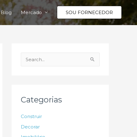
Blog
Mercado
SOU FORNECEDOR
P
e
s
q
u
Categorias
i
s
Construir
a
Decorar
r
Imobiliário