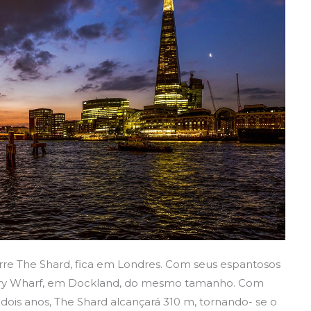
torre The Shard, fica em Londres. Com seus espantosos
anary Wharf, em Dockland, do mesmo tamanho. Com
dois anos, The Shard alcançará 310 m, tornando- se o