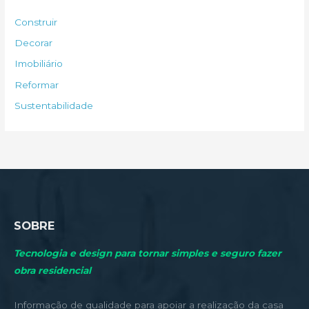
s
Construir
a
Decorar
r
Imobiliário
p
Reformar
o
Sustentabilidade
r
:
SOBRE
Tecnologia e design para tornar simples e seguro fazer
obra residencial
Informação de qualidade para apoiar a realização da casa