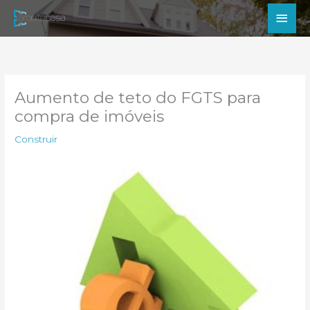
Ir
Men
para
princ
o
conteúdo
Aumento de teto do FGTS para
compra de imóveis
Construir