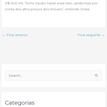
R$ 200 mil. “Acho injusto haver esse teto, ainda mais por
conta dos altos preços dos imóveis”, entende Chaia.
←
Post anterior
Post seguinte
→
P
e
s
q
u
Categorias
i