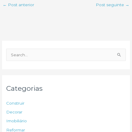
←
Post anterior
Post seguinte
→
P
e
s
q
u
Categorias
i
s
Construir
a
Decorar
r
Imobiliário
p
Reformar
o