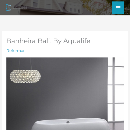
Ir
Men
para
princ
o
conteúdo
Banheira Bali. By Aqualife
Reformar