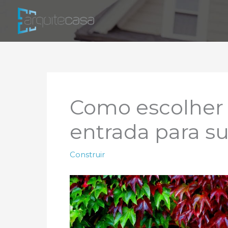
Ir
para
o
conteúdo
Como escolher 
entrada para s
Construir