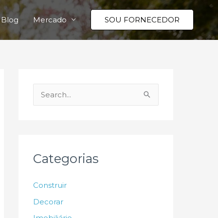
Blog
Mercado
SOU FORNECEDOR
P
e
s
q
u
Categorias
i
s
Construir
a
Decorar
r
Imobiliário