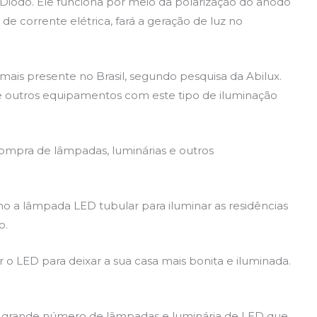
Diodo. Ele funciona por meio da polarização do anodo
de corrente elétrica, fará a geração de luz no
mais presente no Brasil, segundo pesquisa da Abilux.
e outros equipamentos com este tipo de iluminação
compra de lâmpadas, luminárias e outros
a lâmpada LED tubular para iluminar as residências
o.
r o LED para deixar a sua casa mais bonita e iluminada.
m grande número de lâmpadas e luminária de LED que