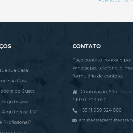
IÇOS
CONTATO
Faça contato conosco por
Whatsapp, telefone, e-mai
rua sua Casa
formulário de contato.
rme sua Casa
ladora de Custo
Consolação, São Paulo, 
CEP 01303-020
e Arquitecasa
+55 11 959 524 888
e Arquitecasa LSF
arquitecasa@arquitecasa.c
é Profissional?
de Imprensa