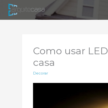
Ir
para
o
conteúdo
Como usar LED 
casa
Decorar