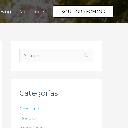
Blog
Mercado
SOU FORNECEDOR
P
e
s
q
u
Categorias
i
s
Construir
a
Decorar
r
Imobiliário