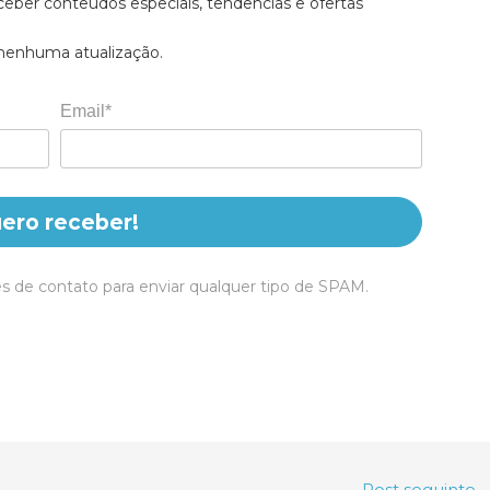
ceber conteúdos especiais, tendências e ofertas
 nenhuma atualização.
Email*
ero receber!
s de contato para enviar qualquer tipo de SPAM.
Post seguinte