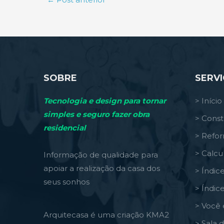
SOBRE
SERV
Tecnologia e design para tornar
> Início
simples e seguro fazer obra
> Const
residencial
> Refo
> Calcu
Informação de qualidade para
apoiar a realização da casa dos
> Índic
seus sonhos
> Índic
> Você 
Arquitecasa é uma criação KMA2
> Sala 