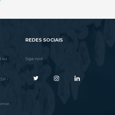
REDES SOCIAIS
l ou
Siga-nos!
SP -
om.br