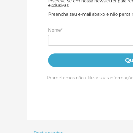
Inscreva-se em nossa newsletter para re
exclusivas.
Preencha seu e-mail abaixo e não perca
Nome*
Qu
Prometemos não utilizar suas informaçõe
←
Post anterior