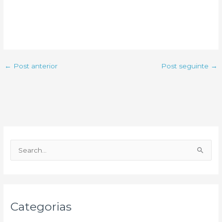
←
Post anterior
Post seguinte
→
P
e
s
q
u
Categorias
i