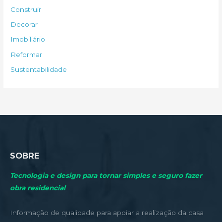
s
Construir
a
Decorar
r
Imobiliário
p
Reformar
o
Sustentabilidade
r
:
SOBRE
Tecnologia e design para tornar simples e seguro fazer
obra residencial
Informação de qualidade para apoiar a realização da casa