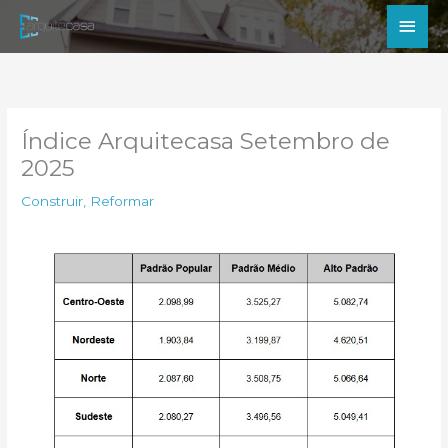
Ir
Men
para
princ
o
conteúdo
Índice Arquitecasa Setembro de
2025
Construir
,
Reformar