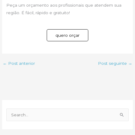
Peça um orçamento aos profissionais que atendem sua
região. É fácil, rápido e gratuito!
quero orçar
←
Post anterior
Post seguinte
→
P
e
s