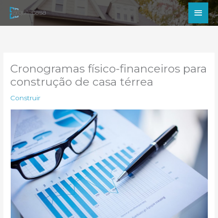
Ir
Men
para
princ
o
conteúdo
Cronogramas físico-financeiros para
construção de casa térrea
Construir