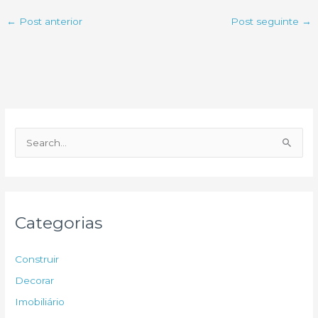
←
Post anterior
Post seguinte
→
P
e
s
q
u
Categorias
i
s
Construir
a
Decorar
r
Imobiliário
p