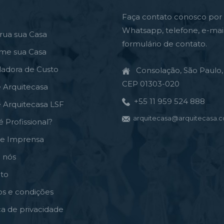
Faça contato conosco por
Whatsapp, telefone, e-mai
rua sua Casa
formulário de contato.
rme sua Casa
ladora de Custo
Consolação, São Paulo, 
CEP 01303-020
e Arquitecasa
+55 11 959 524 888
e Arquitecasa LSF
arquitecasa@arquitecasa.c
é Profissional?
de Imprensa
 nós
to
s e condições
ica de privacidade