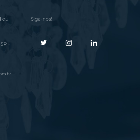
l ou
Siga-nos!
SP -
om.br