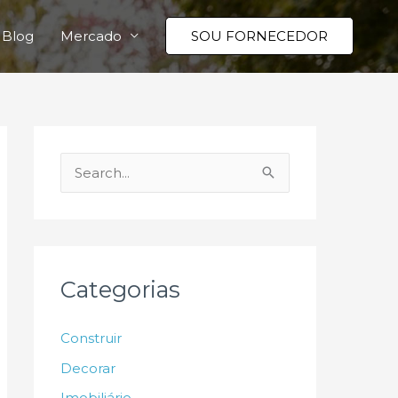
Blog
Mercado
SOU FORNECEDOR
P
e
s
q
u
Categorias
i
s
Construir
a
Decorar
r
Imobiliário