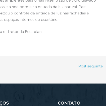
tes ambientes para o hall interno são de vidro gravado
s e ainda permitir a entrada da luz natural. Para
rizou o controle da entrada de luz nas fachadas e
 espaços internos do escritório.
sa e diretor da Eccaplan
Post seguinte
IÇOS
CONTATO