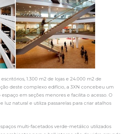
critórios, 1.300 m2 de lojas e 24.000 m2 de
enção deste complexo edifício, a 3XN concebeu um
o espaço em seções menores e facilita o acesso. O
luz natural e utiliza passarelas para criar atalhos
spaços multi-facetados verde-metálico utilizados