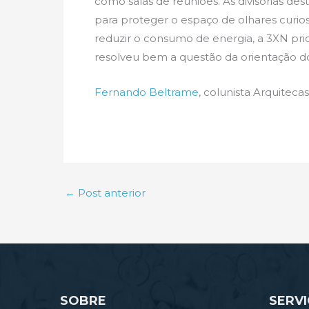
como salas de reuniões. As divisórias des
para proteger o espaço de olhares curioso
reduzir o consumo de energia, a 3XN prio
resolveu bem a questão da orientação dos
Fernando Beltrame
, colunista Arquiteca
←
Post anterior
SOBRE
SERV