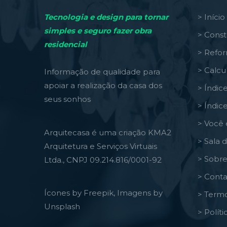
Tecnologia e design para tornar
> Início
simples e seguro fazer obra
> Const
residencial
> Refo
> Calcu
Informação de qualidade para
apoiar a realização da casa dos
> Índic
seus sonhos
> Índic
> Você 
Arquitecasa é uma criação KMA2
> Sala 
Arquitetura e Serviços Virtuais
> Sobre
Ltda., CNPJ 09.214.816/0001-92
> Conta
Ícones by Freepik, Imagens by
> Termo
Unsplash
> Polít