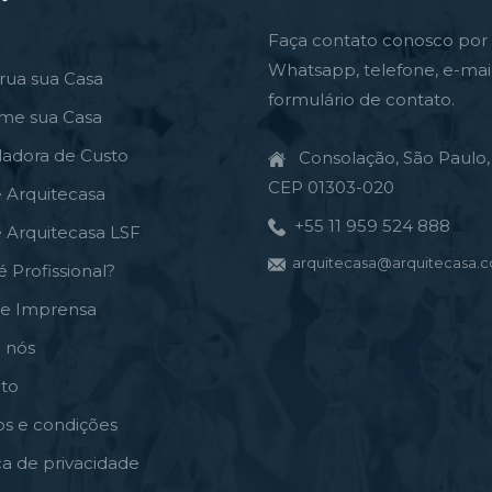
Faça contato conosco por
Whatsapp, telefone, e-mai
rua sua Casa
formulário de contato.
rme sua Casa
ladora de Custo
Consolação, São Paulo, 
CEP 01303-020
e Arquitecasa
+55 11 959 524 888
e Arquitecasa LSF
arquitecasa@arquitecasa.c
é Profissional?
de Imprensa
 nós
to
s e condições
ica de privacidade