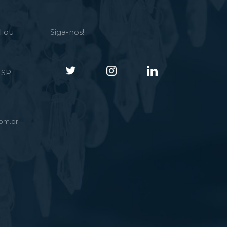
l ou
Siga-nos!
SP -
om.br