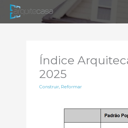
Ir
para
o
conteúdo
Índice Arquite
2025
Construir
,
Reformar