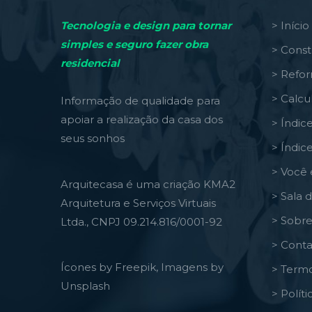
Tecnologia e design para tornar
> Início
simples e seguro fazer obra
> Const
residencial
> Refo
> Calcu
Informação de qualidade para
apoiar a realização da casa dos
> Índic
seus sonhos
> Índic
> Você 
Arquitecasa é uma criação KMA2
> Sala 
Arquitetura e Serviços Virtuais
> Sobre
Ltda., CNPJ 09.214.816/0001-92
> Conta
Ícones by Freepik, Imagens by
> Termo
Unsplash
> Polít