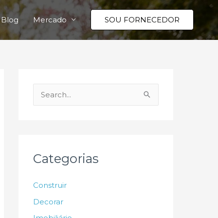
Blog
Mercado
SOU FORNECEDOR
P
e
s
q
u
Categorias
i
s
Construir
a
Decorar
r
Imobiliário