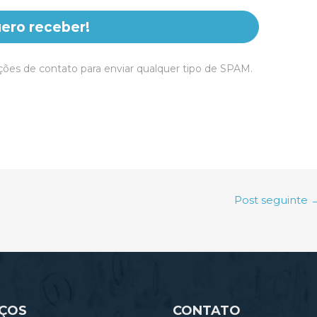
ero receber!
ões de contato para enviar qualquer tipo de SPAM.
Post seguinte
IÇOS
CONTATO