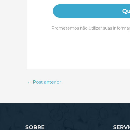
Qu
Prometemos não utilizar suas informaç
←
Post anterior
SOBRE
SERV