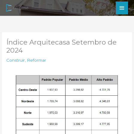
Ir
Men
para
princ
o
conteúdo
Índice Arquitecasa Setembro de
2024
Construir
,
Reformar