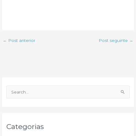
←
Post anterior
Post seguinte
→
P
e
s
q
u
Categorias
i