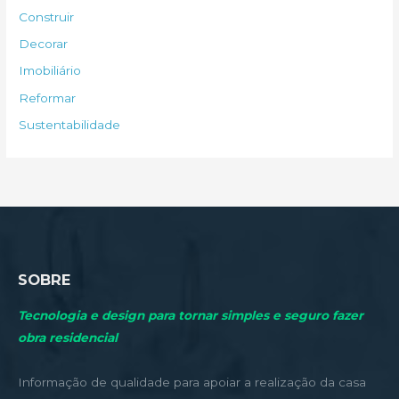
s
Construir
a
Decorar
r
Imobiliário
p
Reformar
o
Sustentabilidade
r
:
SOBRE
Tecnologia e design para tornar simples e seguro fazer
obra residencial
Informação de qualidade para apoiar a realização da casa